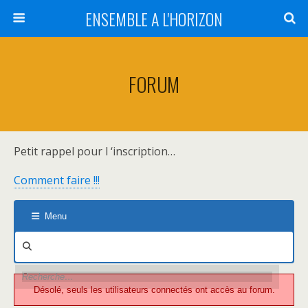
ENSEMBLE A L'HORIZON
FORUM
Petit rappel pour l ‘inscription…
Comment faire !!!
Menu
Navigation
du
forum
Désolé, seuls les utilisateurs connectés ont accès au forum.