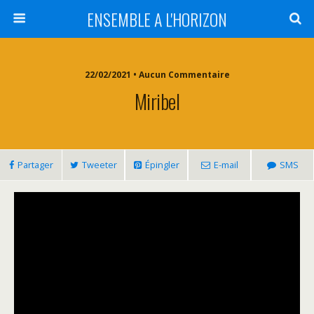
ENSEMBLE A L'HORIZON
22/02/2021 • Aucun Commentaire
Miribel
Partager
Tweeter
Épingler
E-mail
SMS