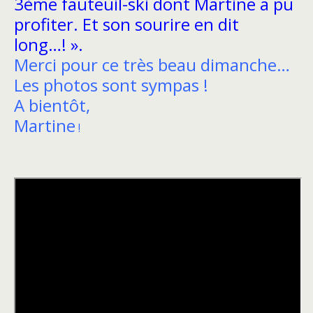
3ème fauteuil-ski dont Martine a pu
profiter. Et son sourire en dit
long…! »
.
Merci pour ce très beau dimanche…
Les photos sont sympas !
A bientôt,
Martine
!