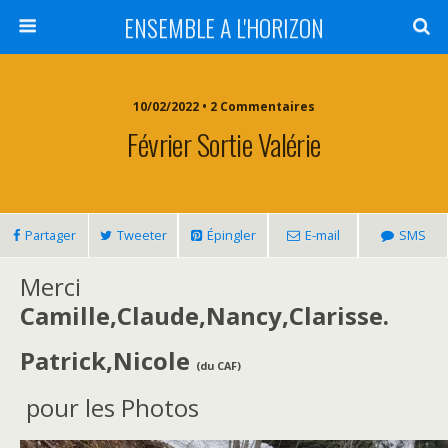
ENSEMBLE A L'HORIZON
10/02/2022 • 2 Commentaires
Février Sortie Valérie
Partager
Tweeter
Épingler
E-mail
SMS
Merci
Camille,
Claude,
Nancy,
Clarisse.
Patrick,Nicole
(du CAF)
pour les Photos